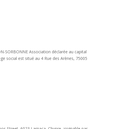
-SORBONNE Association déclarée au capital
ge social est situé au 4 Rue des Arènes, 75005
os Street, 6023 Larnaca, Chypre, joignable par