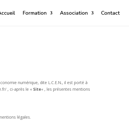
Accueil
Formation
Association
Contact
conomie numérique, dite L.C.E.N., il est porté à
r/ , ci-après le «
Site
« , les présentes mentions
 mentions légales.