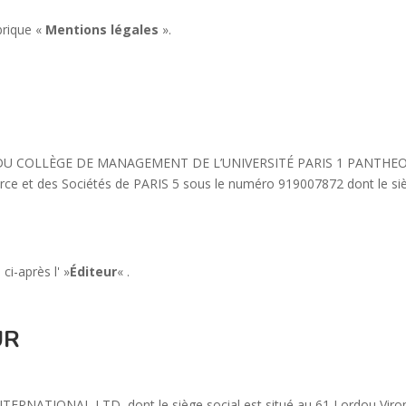
ubrique «
Mentions légales
».
ION DU COLLÈGE DE MANAGEMENT DE L’UNIVERSITÉ PARIS 1 PANTHEON
ce et des Sociétés de PARIS 5 sous le numéro 919007872 dont le siè
,
ci-après l' »
Éditeur
« .
UR
NTERNATIONAL LTD, dont le siège social est situé au 61 Lordou Viron